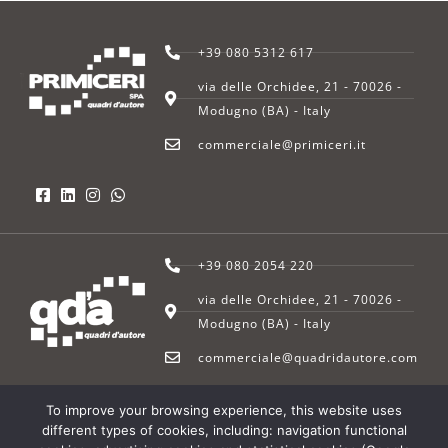
+39 080 5312 617
via delle Orchidee, 21 - 70026 -
Modugno (BA) - Italy
commerciale@primiceri.it
+39 080 2054 220
via delle Orchidee, 21 - 70026 -
Modugno (BA) - Italy
commerciale@quadridautore.com
To improve your browsing experience, this website uses
© 2022 – Primiceri SpA | All rights reserved | P.I. 03272560727 |
Privacy
different types of cookies, including: navigation functional
Policy
|
Cookie Policy
– Powered by
Maan Consulting srl