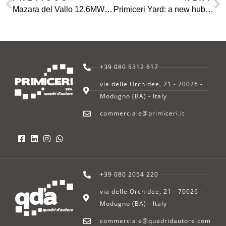
Mazara del Vallo 12,6MW Photovoltaic Plant inaugurated: Primiceri SPA and A2A partner for energy transition
Primiceri Yard: a new hub opens in the Industrial Area of Bari
+39 080 5312 617
via delle Orchidee, 21 - 70026 -
Modugno (BA) - Italy
commerciale@primiceri.it
+39 080 2054 220
via delle Orchidee, 21 - 70026 -
Modugno (BA) - Italy
commerciale@quadridautore.com