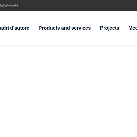
e@primiceri.it
adri d’autore
Products and services
Projects
Med