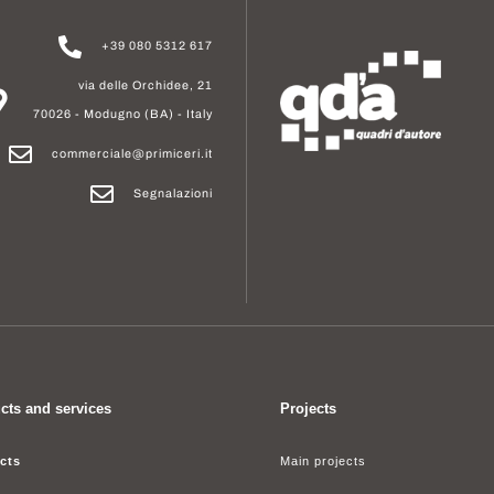
+39 080 5312 617
via delle Orchidee, 21
70026 - Modugno (BA) - Italy
commerciale@primiceri.it
Segnalazioni
cts and services
Projects
cts
Main projects