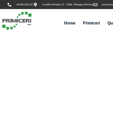
+39 080 5312 617
via delle Orchidee, 21 - 70026 - Modugno (BA)Italy
commercial
Home
Primiceri
Qu